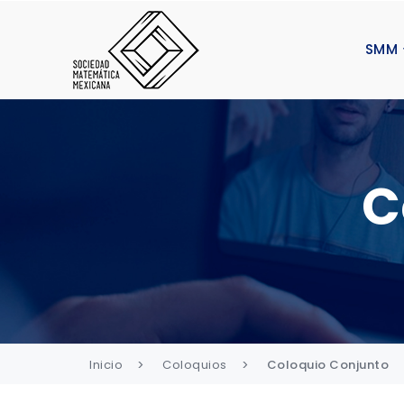
SMM
C
Inicio
Coloquios
Coloquio Conjunto