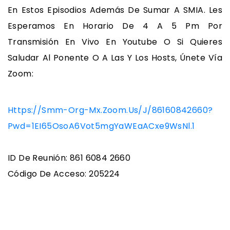
En Estos Episodios Además De Sumar A SMIA. Les
Esperamos En Horario De 4 A 5 Pm Por
Transmisión En Vivo En Youtube O Si Quieres
Saludar Al Ponente O A Las Y Los Hosts, Únete Vía
Zoom:
Https://smm-Org-Mx.zoom.us/j/86160842660?
Pwd=1EI65OsoA6Vot5mgYaWEaACxe9WsNl.1
ID De Reunión: 861 6084 2660
Código De Acceso: 205224