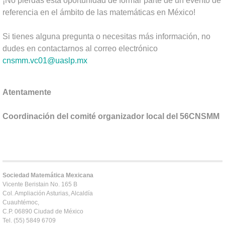
¡No pierdas esta oportunidad de formar parte de un evento de
referencia en el ámbito de las matemáticas en México!
Si tienes alguna pregunta o necesitas más información, no
dudes en contactarnos al correo electrónico
cnsmm.vc01@uaslp.mx
Atentamente
Coordinación del comité organizador local del 56CNSMM
Sociedad Matemática Mexicana
Vicente Beristain No. 165 B
Col. Ampliación Asturias, Alcaldía
Cuauhtémoc,
C.P. 06890 Ciudad de México
Tel. (55) 5849 6709