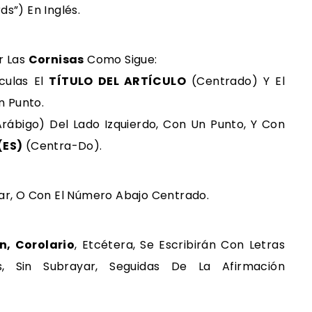
ds”) En Inglés.
r Las
Cornisas
Como Sigue:
culas El
TÍTULO DEL ARTÍCULO
(centrado) Y El
n Punto.
arábigo) Del Lado Izquierdo, Con Un Punto, Y Con
(ES)
(centra-Do).
rar, O Con El Número Abajo Centrado.
n, Corolario
, Etcétera, Se Escribirán Con Letras
s, Sin Subrayar, Seguidas De La Afirmación