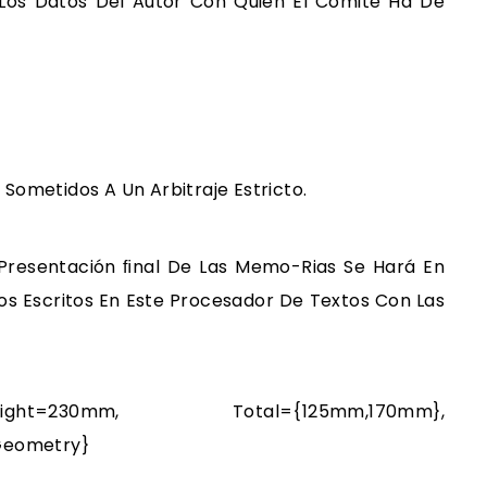
 Los Datos Del Autor Con Quien El Comité Ha De
Sometidos A Un Arbitraje Estricto.
Presentación FInal De Las Memo-Rias Se Hará En
os Escritos En Este Procesador De Textos Con Las
perheight=230mm, Total={125mm,170mm},
geometry}