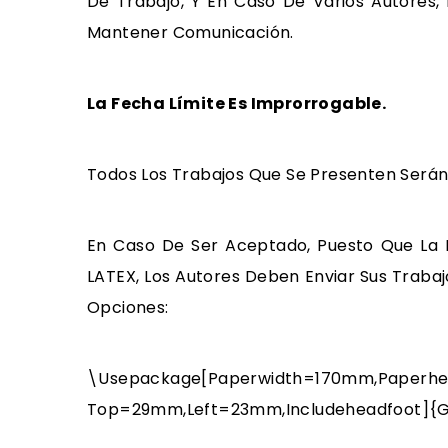
De Trabajo, Y En Caso De Varios Autores,
Mantener Comunicación.
La Fecha Límite Es Improrrogable.
Todos Los Trabajos Que Se Presenten Serán 
En Caso De Ser Aceptado, Puesto Que La 
LATEX, Los Autores Deben Enviar Sus Trabaj
Opciones:
\usepackage[paperwidth=170mm,pa
Top=29mm,left=23mm,includeheadfoot]{