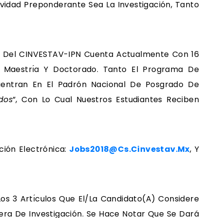
ividad Preponderante Sea La Investigación, Tanto
 Del CINVESTAV-IPN Cuenta Actualmente Con 16
e Maestrı́a Y Doctorado. Tanto El Programa De
uentran En El Padrón Nacional De Posgrado De
dos
”, Con Lo Cual Nuestros Estudiantes Reciben
ión Electrónica:
Jobs2018@cs.cinvestav.mx
, Y
os 3 Artı́culos Que El/la Candidato(a) Considere
ra De Investigación. Se Hace Notar Que Se Dará