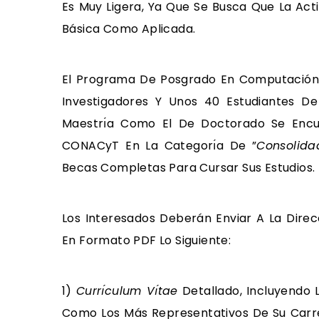
Es Muy Ligera, Ya Que Se Busca Que La Act
Básica Como Aplicada.
El Programa De Posgrado En Computación
Investigadores Y Unos 40 Estudiantes D
Maestrı́a Como El De Doctorado Se Enc
CONACyT En La Categorı́a De ”
Consolida
Becas Completas Para Cursar Sus Estudios.
Los Interesados Deberán Enviar A La Direcc
En Formato PDF Lo Siguiente:
1)
Currı́culum Vı́tae
Detallado, Incluyendo L
Como Los Más Representativos De Su Carre