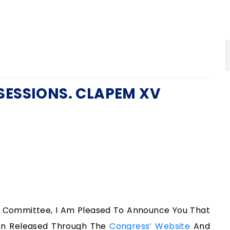
SESSIONS. CLAPEM XV
g Committee, I Am Pleased To Announce You That
n Released Through The
Congress’ Website
And