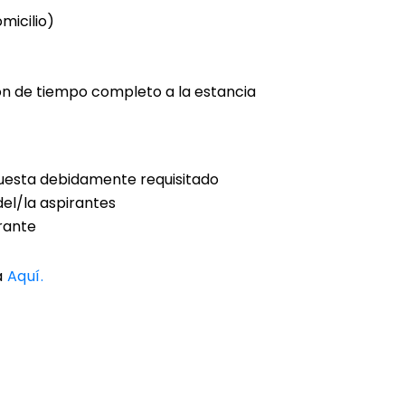
micilio)
ión de tiempo completo a la estancia
puesta debidamente requisitado
el/la aspirantes
rante
a
Aquí.