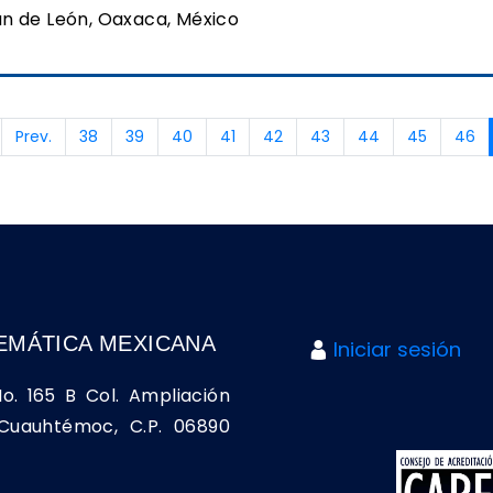
n de León, Oaxaca, México
Prev.
38
39
40
41
42
43
44
45
46
EMÁTICA MEXICANA
Iniciar sesión
No. 165 B Col. Ampliación
a Cuauhtémoc, C.P. 06890