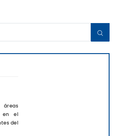
 áreas
s en el
ntes del