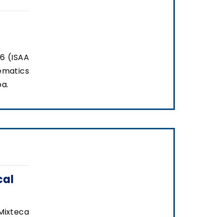
6 (ISAA
ematics
a.
cal
Mixteca