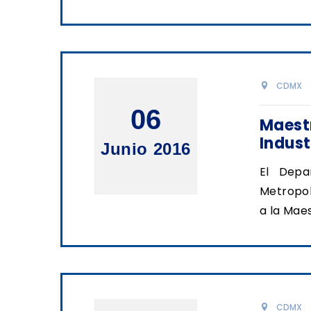
CDMX
06
Maest
Indust
Junio 2016
El Depa
Metropol
a la Mae
CDMX