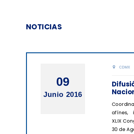
NOTICIAS
CDMX
09
Difusi
Nacion
Junio 2016
Coordi
afínes,
XLIX Con
30 de Ag