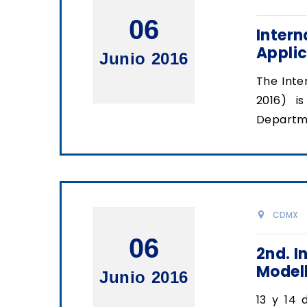
06
Inter
Applic
Junio 2016
The Inte
2016) i
Departme
CDMX
06
2nd. I
Model
Junio 2016
13 y 14 