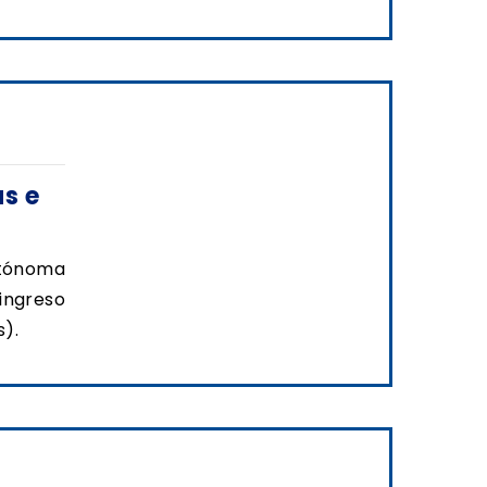
s e
tónoma
 ingreso
s).