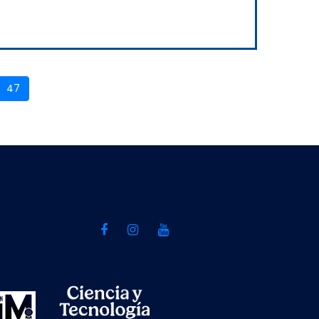
(current)
47