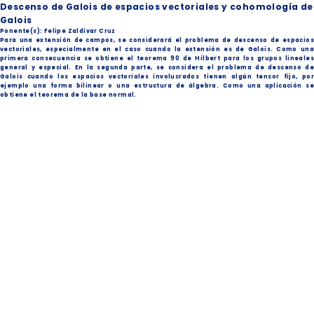
Descenso de Galois de espacios vectoriales y cohomología de
Galois
Ponente(s): Felipe Zaldívar Cruz
Para una extensión de campos, se considerará el problema de descenso de espacios
vectoriales, especialmente en el caso cuando la extensión es de Galois. Como una
primera consecuencia se obtiene el teorema 90 de Hilbert para los grupos lineales
general y especial. En la segunda parte, se considera el problema de descenso de
Galois cuando los espacios vectoriales involucrados tienen algún tensor fijo, por
ejemplo una forma bilinear o una estructura de álgebra. Como una aplicación se
obtiene el teorema de la base normal.