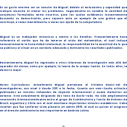
Es un gusto enorme ser un coautor de Miguel, debido al entusiasmo y capacidad que
siempre muestra al atacar los problemas. Seguramente es notable la cantidad de
conjeturas formuladas entre nosotros, para las cuales estábamos inocentemente
buscando su demostración, pero cayeron ante un ejemplo de una gráﬁca que él
construyó, a veces mentalmente, a veces con ayuda de la computadora.
Miguel es un trabajador minucioso y atento a los detalles. Frecuentemente hace
referencia al cariño que ha de tenerse al oﬁcio del matemático, el cual incluye
necesariamente la honestidad intelectual, la responsabilidad de la exactitud de lo que
se publica y el situar en un contexto adecuado y motivante los resultados publicados.
Recientemente, Miguel ha regresado a otros intereses de investigación más allá del
operador de clanes, como por ejemplo, la teoría de la compu-tación. En todos ellos, le
deseo lo mejor.
Notas Curriculares: Actualmente Miguel pertenece al Sistema Nacio-nal de
Investigadores, con nivel II desde 2011 a la fecha. Cuenta con vein-tiocho artículos
publicados en revistas indexadas de impacto internacional y nueve memorias en
extenso. Está actualmente dirigiendo dos tesis de docto-rado. Ha sido ampliamente
reconocido internacionalmente entre el grupo de Combinatoria y Teoría de Gráﬁcas de
Brasil, Argentina y Chile con el cual mantiene importantes vínculos académicos. Cabe
resaltar que fue conferen-cista plenario en LAGOS 2015, el cual es quizás el congreso
en el área de combinatoria mas importante en América Latina.