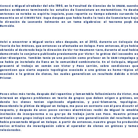
Conocí a Miguel alrededor del año 1990, en la Facultad de Ciencias de la UNAM, cuando
ambos estábamos terminando los estudios de licenciatura en matemáticas. Ya desde
entonces se notaba su espíritu inquieto, pues repartía su tiempo además cursando la
maestría en el CINVESTAV. Supe después que había hecho la tesis de licenciatura bajo
la dirección de Leonardo Salmerón en un tema algebraico: el teorema paqb de
Burnside.
Volví a encontrar a Miguel varios años después, en el 2002, durante un Coloquio de
Teoría de las Gráﬁcas, que entonces se efectuaba en Xalapa. Para entonces, él ya había
obtenido el doctorado bajo la dirección de Víc-tor Neumann-Lara, durante el cual había
demostrado la conjetura publicada previamente por Víctor: la gráﬁca del icosaedro es
clan-divergente. También tenía ya una posición como profesor en la UAM Iztapalapa y
se había ya instalado de lleno en la comunidad combinatoria. En el Coloquio, Miguel
presentó el trabajo en común con Víctor y Paco Larrión, sobre condiciones que
garantizan que cierto espacio topológico asociado a una gráﬁca es homo-tópico al
asociado a la gráﬁca de clanes, las cuales generalizan un resultado debido a Erich
Prisner.
Pocos años más tarde, después del repentino y lamentable fallecimiento de Víctor, me
interesé en algunos problemas en teoría de grupos que daban origen a gráﬁcas, en
donde los clanes tenían signiﬁcado algebraico, y posi-blemente, topológico.
Recordando la plática de Miguel en Xalapa, me puse en contacto con él para discutir al
respecto, y después de unos pocos correos electrónicos recibí de Miguel la amable
invitación de incorporarme a su gru-po de trabajo junto con Paco. Nuestro primer
artículo como grupo incluyó una reformulación y una generalización del resultado que
había presentado Miguel en Xalapa. A partir de entonces, nuestro grupo ha producido
varios artículos de investigación sobre el operador de clanes en gráﬁcas y temas
relacionados.