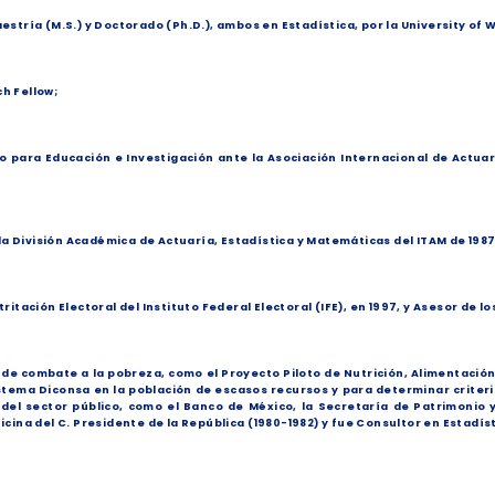
stría (M.S.) y Doctorado (Ph.D.), ambos en Estadística, por la University of
ch Fellow;
ara Educación e Investigación ante la Asociación Internacional de Actuarios 
la División Académica de Actuaría, Estadística y Matemáticas del ITAM de 1987 
itación Electoral del Instituto Federal Electoral (IFE), en 1997, y Asesor de 
e combate a la pobreza, como el Proyecto Piloto de Nutrición, Alimentación 
Sistema Diconsa en la población de escasos recursos y para determinar criter
del sector público, como el Banco de México, la Secretaría de Patrimonio 
icina del C. Presidente de la República (1980-1982) y fue Consultor en Estadí