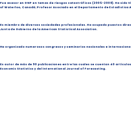
Fue asesor en GNP en temas de riesgos catastróficos (2005-2008). Ha sido Vis
of Waterloo, Canadá; Profesor Asociado en el Departamento de Estadística A
Es miembro de diversas sociedades profesionales. Ha ocupado puestos directiv
Junta de Gobierno de la American Statistical Association.
Ha organizado numerosos congresos y seminarios nacionales e internacionale
Es autor de más de 90 publicaciones entre las cuales se cuentan 40 artículos 
Economic Statistics y del International Journal of Forecasting.