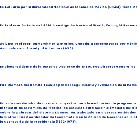
Es Actuario por la Universidad Nacional Autónoma de México (UNAM), tiene Mae
Es Profesor Emérito del ITAM, Investigador Nacional Nivel II; Fulbright Resear
Adjunct Profesor, University of Waterloo, Canadá; Representante por México p
Asociado de la Society of Actuaries (ASA).
Es Vicepresidente de la Junta de Gobierno del INEGI. Fue Director General de 
Fue Miembro del Comité Técnico para el Seguimiento y Evaluación de la Redistr
Ha sido coordinador de diversos proyectos para la evaluación de programas d
Bienestar de la Familia, de Fidelist; de estudios para medir el impacto del 
sobre la pobreza del Sistema Liconsa. Ha trabajado en diversas entidades 
Industrial; fue Coordinador de Econometría en la Oficina de Asesores en la of
la Secretaría de la Presidencia (1972-1973).