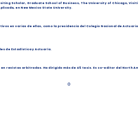
iting Scholar, Graduate School of Business, The University of Chicago, Visit
plicada, en New Mexico State University.
os en varias de ellas, como la presidencia del Colegio Nacional de Actuarios
s de Estadística y Actuaría.
en revistas arbitradas. Ha dirigido más de 45 tesis. Es co-editor del North A
()