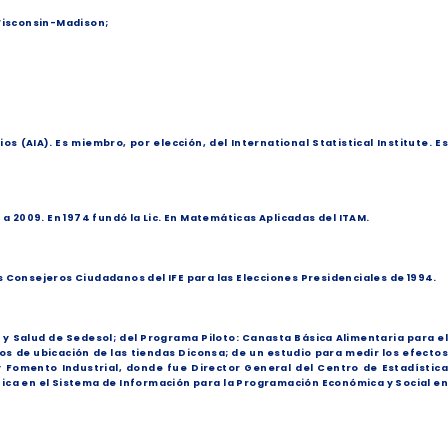
 Wisconsin-Madison;
(AIA). Es miembro, por elección, del International Statistical Institute. Es
a 2009. En 1974 fundó la Lic. En Matemáticas Aplicadas del ITAM.
los Consejeros Ciudadanos del IFE para las Elecciones Presidenciales de 1994.
y Salud de Sedesol; del Programa Piloto: Canasta Básica Alimentaria para el
ios de ubicación de las tiendas Diconsa; de un estudio para medir los efectos
y Fomento Industrial, donde fue Director General del Centro de Estadística
stica en el Sistema de Información para la Programación Económica y Social en