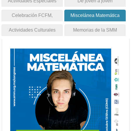
Actividades Especiales
De joven a joven
Celebración FCFM,
Miscelánea Matemática
BUAP
Actividades Culturales
Memorias de la SMM