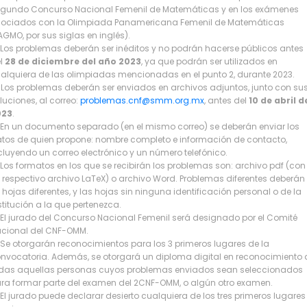
gundo Concurso Nacional Femenil de Matemáticas y en los exámenes
ociados con la Olimpiada Panamericana Femenil de Matemáticas
AGMO, por sus siglas en inglés).
Los problemas deberán ser inéditos y no podrán hacerse públicos antes
l
28 de diciembre del año 2023
, ya que podrán ser utilizados en
alquiera de las olimpiadas mencionadas en el punto 2, durante 2023.
Los problemas deberán ser enviados en archivos adjuntos, junto con su
luciones, al correo:
problemas.cnf@smm.org.mx
, antes del
10 de abril d
023
.
En un documento separado (en el mismo correo) se deberán enviar los
tos de quien propone: nombre completo e información de contacto,
cluyendo un correo electrónico y un número telefónico.
Los formatos en los que se recibirán los problemas son: archivo pdf (con
 respectivo archivo LaTeX) o archivo Word. Problemas diferentes deberán 
 hojas diferentes, y las hojas sin ninguna identificación personal o de la
stitución a la que pertenezca.
El jurado del Concurso Nacional Femenil será designado por el Comité
cional del CNF-OMM.
Se otorgarán reconocimientos para los 3 primeros lugares de la
nvocatoria. Además, se otorgará un diploma digital en reconocimiento 
das aquellas personas cuyos problemas enviados sean seleccionados
ra formar parte del examen del 2CNF-OMM, o algún otro examen.
El jurado puede declarar desierto cualquiera de los tres primeros lugares