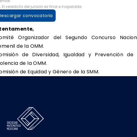
emiar.
.
El veredicto del jurado es final e inapelable.
Descargar convocatoria
tentamente,
omité Organizador del Segundo Concurso Nacion
emenil de la OMM.
omisión de Diversidad, Igualdad y Prevención de 
iolencia de la OMM.
omisión de Equidad y Género de la SMM.