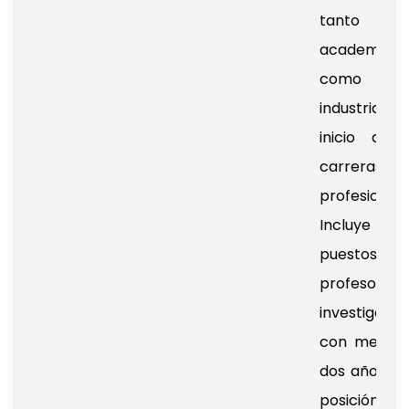
tanto en
academia
como en 
industria,
inicio de 
carreras
profesionale
Incluye
puestos 
profesorad
investigació
con menos
dos años en
posición