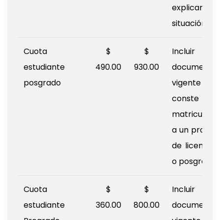
explicando
situación.
Cuota
$
$
Incluir 
estudiante
490.00
930.00
documento
posgrado
vigente 
conste 
matriculaci
a un progr
de licenciat
o posgrado.
Cuota
$
$
Incluir 
estudiante
360.00
800.00
documento