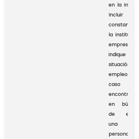
en la industr
Incluir 
constancia
la institució
empresa 
indique 
situación 
empleo. 
caso 
encontrars
en búsqu
de emple
una car
personal