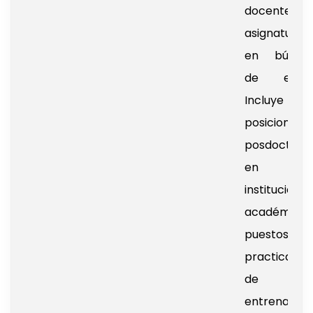
docentes 
asignatura
en búsqu
de emple
Incluye
posiciones
posdoctoral
en
instituciones
académica
puestos
practicante
de
entrenamie