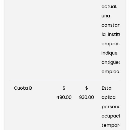
actual. Incl
una
constancia
la institució
empresa 
indique 
antigüedad 
empleo.
Cuota B
$
$
Esta cuo
490.00
930.00
aplica
personas
ocupación
temporal,