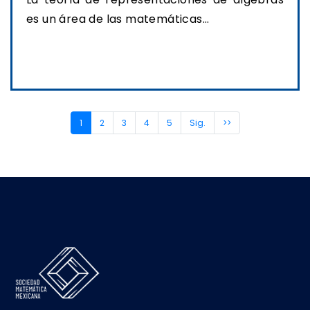
es un área de las matemáticas...
Ver transmisión
(current)
1
2
3
4
5
Sig.
>>