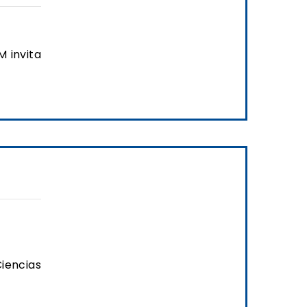
 invita
iencias