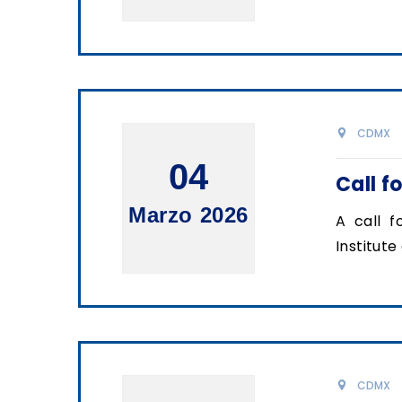
CDMX
04
Call f
Marzo 2026
A call f
Institut
CDMX