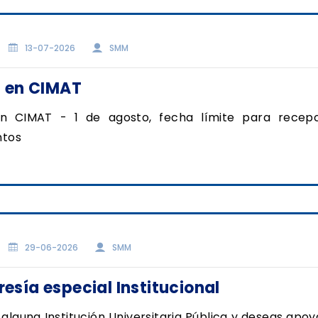
13-07-2026
SMM
s en CIMAT
en CIMAT - 1 de agosto, fecha límite para recep
tos
29-06-2026
SMM
sía especial Institucional
s alguna Institución Universitaria Pública y deseas apoy