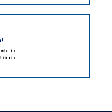
o!
esta de
l bienio