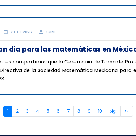
23-01-2026
SMM
an día para las matemáticas en Méxic
o les compartimos que la Ceremonia de Toma de Prot
 Directiva de la Sociedad Matemática Mexicana para e
8...
(current)
1
2
3
4
5
6
7
8
9
10
Sig.
>>