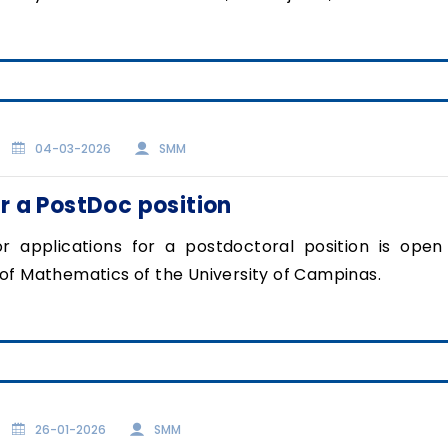
04-03-2026
SMM
or a PostDoc position
or applications for a postdoctoral position is open
e of Mathematics of the University of Campinas.
26-01-2026
SMM