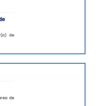
de
r(a) de
área de