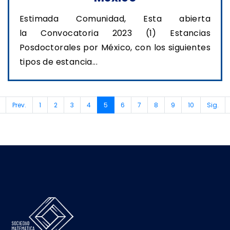
Estimada Comunidad, Esta abierta
la Convocatoria 2023 (1) Estancias
Posdoctorales por México, con los siguientes
tipos de estancia...
(current)
Prev.
1
2
3
4
5
6
7
8
9
10
Sig.