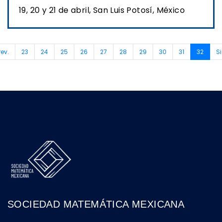
19, 20 y 21 de abril, San Luis Potosí, México
(curre
rev.
23
24
25
26
27
28
29
30
31
32
Si
SOCIEDAD MATEMÁTICA MEXICANA