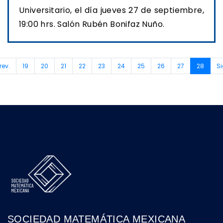
Universitario, el día jueves 27 de septiembre,
19:00 hrs. Salón Rubén Bonifaz Nuño.
(curre
rev.
19
20
21
22
23
24
25
26
27
28
Si
SOCIEDAD MATEMÁTICA MEXICANA